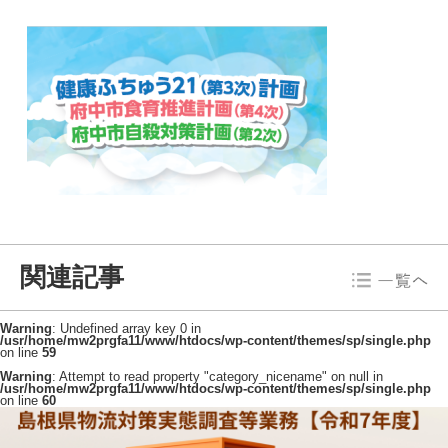
23
Warning
:
Attempt
to read
property
"cat_name"
on null
in
/usr/home/mw2prgfa11/www/htdocs/wp-
content/themes/sp/single.php
on line
23
関連記事
Warning
: Undefined array key 0 in
/usr/home/mw2prgfa11/www/htdocs/wp-content/themes/sp/single.php
on line
59
Warning
: Attempt to read property "category_nicename" on null in
/usr/home/mw2prgfa11/www/htdocs/wp-content/themes/sp/single.php
on line
60