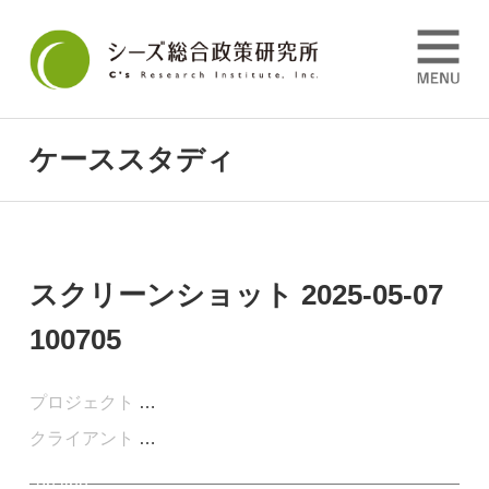
ケーススタディ
/usr/home/mw2prgfa11/www/htdocs/wp-
content/themes/sp/single.php
スクリーンショット 2025-05-07
on line
23
">
100705
Warning
:
Undefined
array
プロジェクト
…
key 0 in
クライアント
…
/usr/home/mw2prgfa11/www/htdocs/wp-
content/themes/sp/single.php
on line