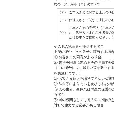
次の（ア）から（ウ）のすべて
（ア）
ご本人さまに関する上記の(A)
（イ）
代理人さまに関する上記の(A)
ご本人さまの委任状（ご本人
（ウ）
い。代理人さまが親権者等の
たは抄本をご提出ください。
その他の第三者へ提供する場合
上記のほか、次の各号に該当する場
① お客さまの同意がある場合
② 業務を円滑に進める等の理由で外
（この場合には、漏えい等を防止す
を実施します。）
③ お客さま個人を識別できない状態
④ 法令等により開示を要求された場
⑤ 人の生命、身体又は財産の保護の
る場合
⑥ 国の機関もしくは地方公共団体又
対して協力する必要がある場合