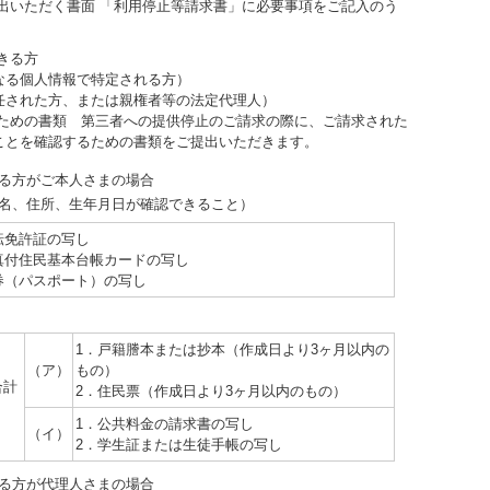
出いただく書面 「
利用停止等請求書
」に必要事項をご記入のう
きる方
る個人情報で特定される方）
された方、または親権者等の法定代理人）
のための書類 第三者への提供停止のご請求の際に、ご請求された
ことを確認するための書類をご提出いただきます。
る方がご本人さまの場合
名、住所、生年月日が確認できること）
転免許証の写し
真付住民基本台帳カードの写し
券（パスポート）の写し
1．戸籍謄本または抄本（作成日より3ヶ月以内の
（ア）
もの）
合計
2．住民票（作成日より3ヶ月以内のもの）
1．公共料金の請求書の写し
（イ）
2．学生証または生徒手帳の写し
る方が代理人さまの場合