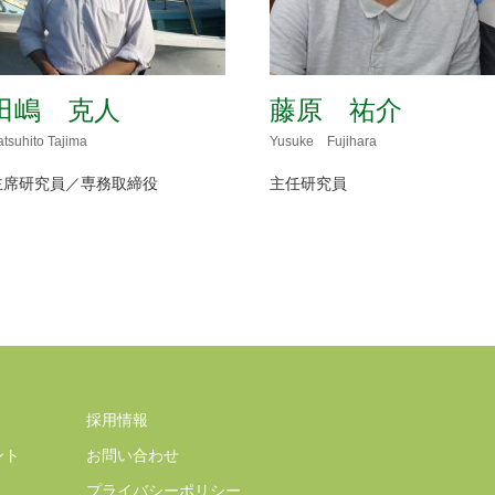
田嶋 克人
藤原 祐介
atsuhito Tajima
Yusuke Fujihara
主席研究員／専務取締役
主任研究員
採用情報
ント
お問い合わせ
プライバシーポリシー